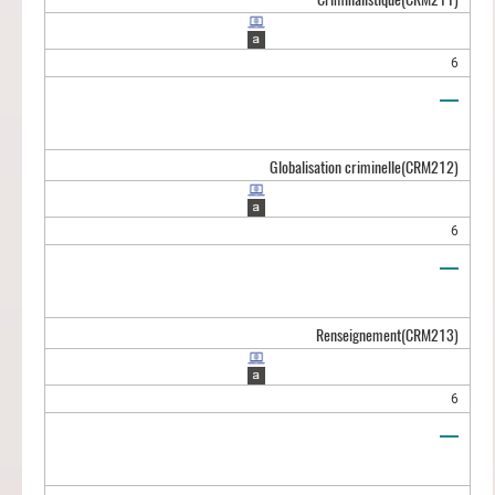
6
Globalisation criminelle
(CRM212)
6
Renseignement
(CRM213)
6