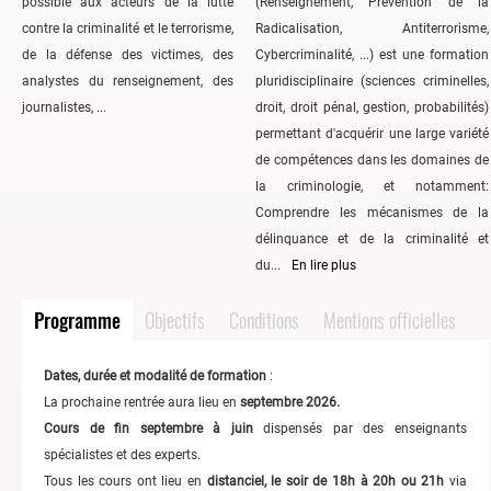
possible aux acteurs de la lutte
(Renseignement, Prévention de la
contre la criminalité et le terrorisme,
Radicalisation, Antiterrorisme,
de la défense des victimes, des
Cybercriminalité, ...) est une formation
analystes du renseignement, des
pluridisciplinaire (sciences criminelles,
journalistes, ...
droit, droit pénal, gestion, probabilités)
permettant d'acquérir une large variété
de compétences dans les domaines de
la criminologie, et notamment:
Comprendre les mécanismes de la
délinquance et de la criminalité et
du...
En lire plus
Programme
Objectifs
Conditions
Mentions officielles
Dates, durée et modalité de formation
:
La prochaine rentrée aura lieu en
septembre 2026.
Cours de fin septembre à juin
dispensés par des enseignants
spécialistes et des experts.
Tous les cours ont lieu en
distanciel, le soir de 18h à 20h ou 21h
via