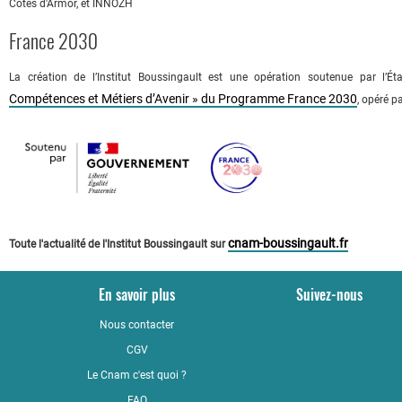
Côtes d'Armor, et INNOZH
France 2030
La création de l’Institut Boussingault est une opération soutenue par l’É
Compétences et Métiers d’Avenir » du Programme France 2030
, opéré p
cnam-boussingault.fr
Toute l'actualité de l'Institut Boussingault sur
En savoir plus
Suivez-nous
Nous contacter
YouTub
CGV
LinkedI
Le Cnam c'est quoi ?
Faceboo
FAQ