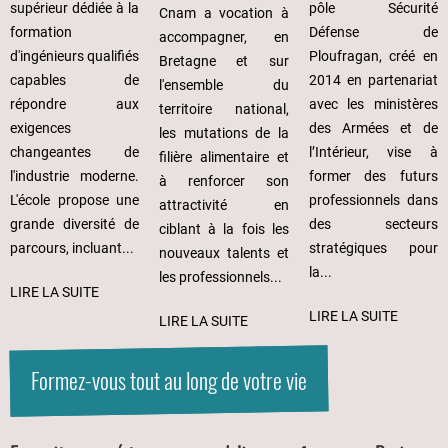
pôle Sécurité
supérieur dédiée à la
Cnam a vocation à
Défense de
formation
accompagner, en
Ploufragan, créé en
d'ingénieurs qualifiés
Bretagne et sur
2014 en partenariat
capables de
l'ensemble du
avec les ministères
répondre aux
territoire national,
des Armées et de
exigences
les mutations de la
l’Intérieur, vise à
changeantes de
filière alimentaire et
former des futurs
l'industrie moderne.
à renforcer son
professionnels dans
L'école propose une
attractivité en
des secteurs
grande diversité de
ciblant à la fois les
stratégiques pour
parcours, incluant...
nouveaux talents et
la...
les professionnels...
LIRE LA SUITE
LIRE LA SUITE
LIRE LA SUITE
Formez-vous tout au long de votre vie