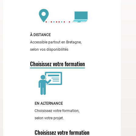
l'accessibilité
des
formations.
À
gauche,
À DISTANCE
une
Accessible partout en Bretagne,
femme
selon vos disponibilités
en
haut
Choisissez votre formation
rose
tient
un
carnet
rouge
EN ALTERNANCE
;
Choisissez votre formation,
à
selon votre projet.
droite,
un
Choisissez votre formation
homme