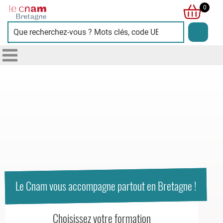
Cnam
0
Bretagne
L'image
présente
deux
personnes
souriantes
sur
fond
bleu
clair,
symbolisant
Le Cnam vous accompagne partout en Bretagne !
la
diversité
Choisissez votre formation
et