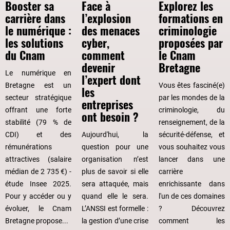
gauche,
Booster sa
Face à
Explorez les
tandis
carrière dans
l’explosion
formations en
que
le numérique :
des menaces
criminologie
"Formations
les solutions
cyber,
proposées par
hors
du Cnam
comment
le Cnam
temps
devenir
Bretagne
Le numérique en
de
l’expert dont
Bretagne est un
Vous êtes fasciné(e)
travail
les
secteur stratégique
par les mondes de la
en
entreprises
offrant une forte
criminologie, du
alternance
ont besoin ?
stabilité (79 % de
renseignement, de la
à
CDI) et des
Aujourd'hui, la
sécurité-défense, et
la
rémunérations
question pour une
vous souhaitez vous
carte"
attractives (salaire
organisation n’est
lancer dans une
est
médian de 2 735 €) -
plus de savoir si elle
carrière
à
étude Insee 2025.
sera attaquée, mais
enrichissante dans
droite.
Pour y accéder ou y
quand elle le sera.
l'un de ces domaines
évoluer, le Cnam
L’ANSSI est formelle :
? Découvrez
Bretagne propose...
la gestion d’une crise
comment les