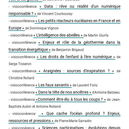
« Data : rêve ou réalité d'un numérique
- visioconférence
responsable ? »
de Vincent Courboulay
« Les petits réacteurs nucléaires en France et en
- visioconférence
Europe »
de Dominique Vignon
« L'intelligence des abeilles »
- visiocnférence
de Martin Giurfa
« Enjeux et rôle de la géothermie dans la
- visioconférence
transition énergétique »
de Benjamin Brigaud
« Les droits de l'enfant à l'ère numérique »
- visioconférence
de
Serge Tisseron
« Araignées : sources d'inspiration ? »
- visioconférence
de
Christine Rollard
« Les faux savants »
- visioconférence
de Laurent Foiry
« Dans la tête de nos ancêtres »
- visioconférence
d'Antoine Balzeau
«Comment être élu à tous les coups ? »
- visioconférence
de Jean-
Baptiste Aubin et Antoine Rolland
« Que cache l’océan profond ? Enjeux,
- visioconérence
ressources et pressions »
de Pierre-Marie Sarradin
« Sciences participatives : évolutions depuis
- visioconérence