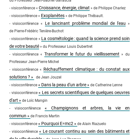
du Professeur Jean-Gabriel Ganascia
Croissance, énergie, climat
- visiconférence «
» de Philippe Charlez
Exoplanètes
- visioconférence «
» de Philippe Thébault.
Le lancinant problème mondial de l'eau
- visioconférence «
»
de Pierre-Frédéric Tenière-Buchot
La cosmétologie : quand la science prend soin
- visioconférence «
de votre beauté
» du Professeur Louis Dubertret
Transformer le futur du vieillissement
- visioconférence «
» du
Professeur Jean-Pierre Michel
Réchauffement climatique : du constat aux
- visioconférence «
solutions ? »
de Jean Jouzel
« Dans la peau d'un arbre »
- visioconférence
de Catherine Lenne
« Les secrets scientifiques de quelques oeuvres
- visioconférence
d'art »
de Loïc Mangin
« Champignons et arbres, la vie en
- visioconférence
commun »
de Francis Martin
« Pourquoi E=mc2 »
- visioconférence
de Alain Riazuelo
« Le courant continu au sein des bâtiments et
- visioconférence