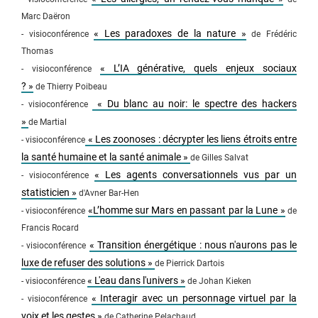
Marc Daëron
« Les paradoxes de la nature »
- visioconférence
de Frédéric
Thomas
« L’IA générative, quels enjeux sociaux
- visioconférence
? »
de Thierry Poibeau
« Du blanc au noir: le spectre des hackers
- visioconférence
»
de Martial
« Les zoonoses : décrypter les liens étroits entre
- visioconférence
la santé humaine et la santé animale »
de Gilles Salvat
« Les agents conversationnels vus par un
- visioconférence
statisticien »
d'Avner Bar-Hen
«L’homme sur Mars en passant par la Lune »
- visioconférence
de
Francis Rocard
« Transition énergétique : nous n'aurons pas le
- visioconférence
luxe de refuser des solutions »
de Pierrick Dartois
« L'eau dans l'univers »
- visioconférence
de Johan Kieken
« Interagir avec un personnage virtuel par la
- visioconférence
voix et les gestes »
de Catherine Pelachaud