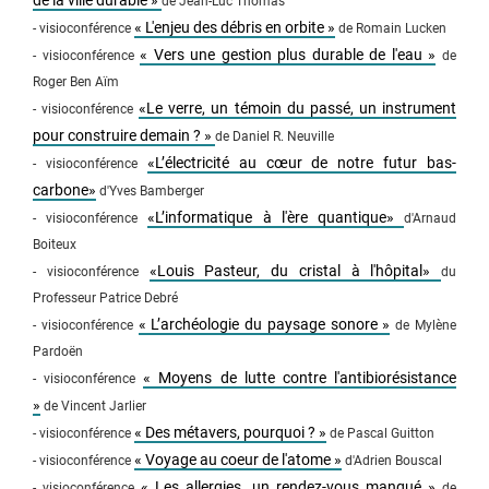
de la ville durable »
de Jean-Luc Thomas
« L'enjeu des débris en orbite »
- visioconférence
de Romain Lucken
« Vers une gestion plus durable de l'eau »
- visioconférence
de
Roger Ben Aïm
«Le verre, un témoin du passé, un instrument
- visioconférence
pour construire demain ? »
de Daniel R. Neuville
«L’électricité au cœur de notre futur bas-
- visioconférence
carbone»
d'Yves Bamberger
«L’informatique à l'ère quantique»
- visioconférence
d'Arnaud
Boiteux
«Louis Pasteur, du cristal à l'hôpital»
- visioconférence
du
Professeur Patrice Debré
« L’archéologie du paysage sonore »
- visioconférence
de Mylène
Pardoën
« Moyens de lutte contre l'antibiorésistance
- visioconférence
»
de Vincent Jarlier
« Des métavers, pourquoi ? »
- visioconférence
de Pascal Guitton
« Voyage au coeur de l'atome »
- visioconférence
d'Adrien Bouscal
« Les allergies, un rendez-vous manqué »
- visioconférence
de