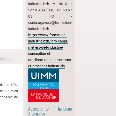
industrie.bzh // BRUZ :
Sonia AGAËSSE - 06 68 67
03 43 -
sonia.agaesse@formation-
industrie.bzh
https://www.formation-
industrie.bzh/lpro-cappi-
metiers-de-l-industrie-
conception-et-
icielles
amelioration-de-processus-
et-procedes-industriels
utomatisée,
ux capteurs
e capable de
Accessibilité handicap
Alternance