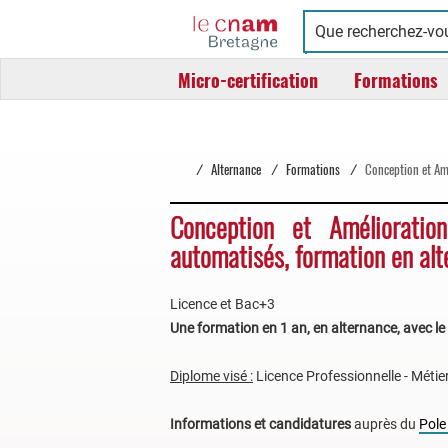
Cnam
Conservatoire
Bretagne
national
Micro-certification
Formations
des
arts
et
métiers
/
Alternance
/
Formations
/
Conception et Amé
Conception et Amélioratio
automatisés, formation en al
Licence et Bac+3
Une formation en 1 an, en alternance, avec le
Diplome visé :
Licence Professionnelle - Métier
Informations et candidatures
auprès du
Pole