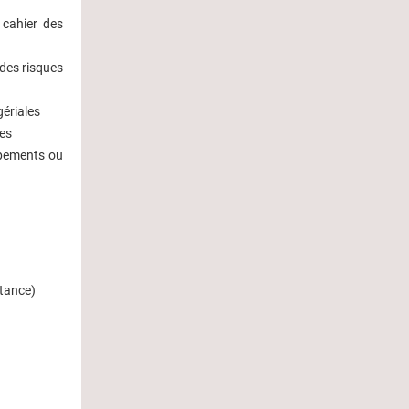
 cahier des
 des risques
gériales
ues
uipements ou
itance)