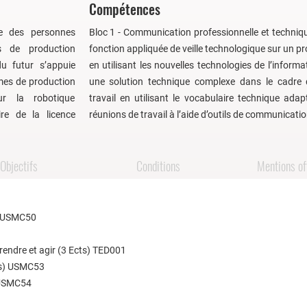
Compétences
e des personnes
Bloc 1 - Communication professionnelle et techniq
s de production
fonction appliquée de veille technologique sur un pro
u futur s’appuie
en utilisant les nouvelles technologies de l’informa
mes de production
une solution technique complexe dans le cadre 
ur la robotique
travail en utilisant le vocabulaire technique ada
ire de la licence
réunions de travail à l’aide d’outils de communicatio
Objectifs
Conditions
Mentions off
s) USMC50
rendre et agir (3 Ects) TED001
ts) USMC53
 USMC54