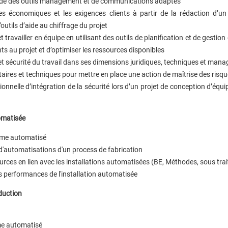
l’aide des outils management et de communications adaptés
s économiques et les exigences clients à partir de la rédaction d’un
’outils d’aide au chiffrage du projet
t travailler en équipe en utilisant des outils de planification et de gestion
nts au projet et d’optimiser les ressources disponibles
t sécurité du travail dans ses dimensions juridiques, techniques et mana
ntaires et techniques pour mettre en place une action de maîtrise des risq
nnelle d’intégration de la sécurité lors d’un projet de conception d’éq
tomatisée
ème automatisé
s d'automatisations d'un process de fabrication
urces en lien avec les installations automatisées (BE, Méthodes, sous tra
les performances de l'installation automatisée
duction
me automatisé