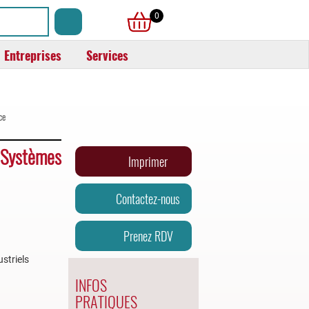
0
Entreprises
Services
ce
 Systèmes
Imprimer
Contactez-nous
Prenez RDV
striels
INFOS
PRATIQUES