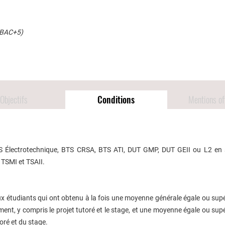
│BAC+5)
Objectifs
Conditions
Mentions off
BTS Électrotechnique, BTS CRSA, BTS ATI, DUT GMP, DUT GEII ou L2 en 
 TSMI et TSAII.
ux étudiants qui ont obtenu à la fois une moyenne générale égale ou sup
ment, y compris le projet tutoré et le stage, et une moyenne égale ou sup
oré et du stage.