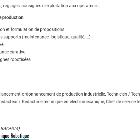
is, réglages, consignes d'exploitation aux opérateurs
de production
tion et formulation de propositions
es supports (maintenance, logistique, qualité, …)
ve
ance curative
lignes robotisées
n-lancement-ordonnancement de production industrielle, Technicien / Tec
dacteur / Rédactrice technique en électromécanique, Chef de service t
 │BAC+3/4)
ique Robotique