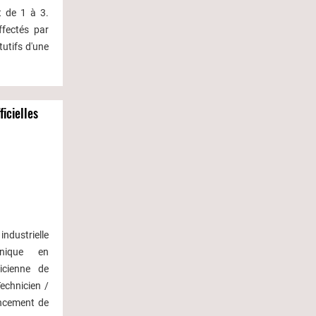
t de 1 à 3.
ffectés par
tutifs d'une
ficielles
industrielle
nique en
icienne de
echnicien /
ancement de