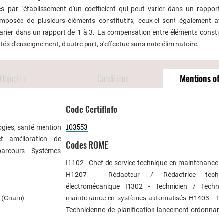
s par l'établissement d'un coefficient qui peut varier dans un rappor
mposée de plusieurs éléments constitutifs, ceux-ci sont également a
 varier dans un rapport de 1 à 3. La compensation entre éléments consti
ités d'enseignement, d'autre part, s'effectue sans note éliminatoire.
Objectifs
Conditions
Mentions of
Code CertifInfo
103553
ogies, santé mention
et amélioration de
Codes ROME
parcours Systèmes
I1102 - Chef de service technique en maintenance 
H1207 - Rédacteur / Rédactrice tech
électromécanique I1302 - Technicien / Techn
s (Cnam)
maintenance en systèmes automatisés H1403 - T
Technicienne de planification-lancement-ordonn