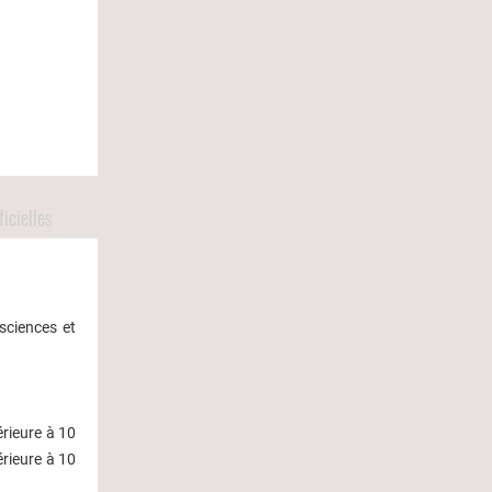
icielles
sciences et
érieure à 10
érieure à 10