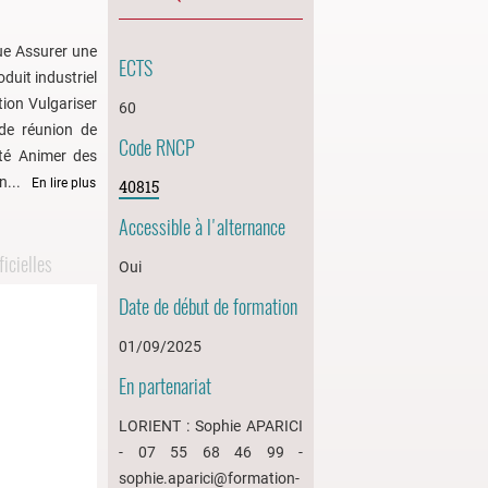
ue Assurer une
ECTS
duit industriel
tion Vulgariser
60
de réunion de
Code RNCP
pté Animer des
n...
En lire plus
40815
Accessible à l'alternance
icielles
Oui
Date de début de formation
01/09/2025
En partenariat
LORIENT : Sophie APARICI
- 07 55 68 46 99 -
sophie.aparici@formation-