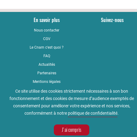
En savoir plus
Suivez-nous
Nous contacter
YouTub
CGV
LinkedI
Le Cnam c'est quoi ?
Faceboo
FAQ
Actualités
Partenaires
Mentions légales
Qualité
Ce site utilise des cookies strictement nécessaires à son bon
fonctionnement et des cookies de mesure d’audience exemptés de
Règlement intérieur
consentement pour améliorer votre expérience et nos services,
Accessibilité : non conforme
conformément à notre
politique de confidentialité
.
Politique de confidentialité
J'ai compris
Contactez-nous
Prenez RDV