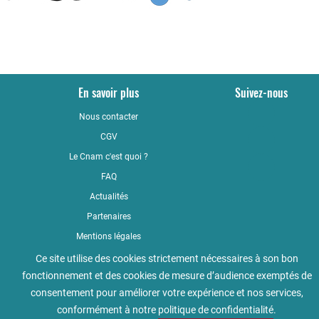
En savoir plus
Suivez-nous
Nous contacter
YouTub
CGV
LinkedI
Le Cnam c'est quoi ?
Faceboo
FAQ
Actualités
Partenaires
Mentions légales
Qualité
Ce site utilise des cookies strictement nécessaires à son bon
fonctionnement et des cookies de mesure d’audience exemptés de
Règlement intérieur
consentement pour améliorer votre expérience et nos services,
Accessibilité : non conforme
conformément à notre
politique de confidentialité
.
Politique de confidentialité