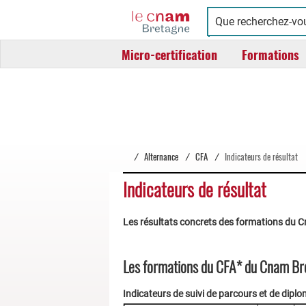
Cnam
Conservatoire
Bretagne
national
Micro-certification
Formations
des
arts
et
métiers
/
Alternance
/
CFA
/
Indicateurs de résultat
Indicateurs de résultat
Les résultats concrets des formations du Cna
Les formations du CFA* du Cnam Br
Indicateurs de suivi de parcours et de dip