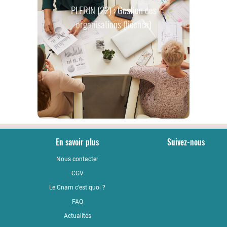
PLERIN (22) : Gestion des
organisations (licence)
En savoir plus
Suivez-nous
Nous contacter
YouTub
CGV
LinkedI
Le Cnam c'est quoi ?
Faceboo
FAQ
Actualités