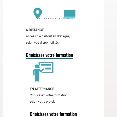
l'accessibilité
des
formations.
À
gauche,
À DISTANCE
une
Accessible partout en Bretagne,
femme
selon vos disponibilités
en
haut
Choisissez votre formation
rose
tient
un
carnet
rouge
EN ALTERNANCE
;
Choisissez votre formation,
à
selon votre projet.
droite,
un
Choisissez votre formation
homme