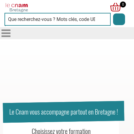
Cnam
0
Bretagne
L'image
présente
deux
personnes
souriantes
sur
fond
bleu
clair,
symbolisant
Le Cnam vous accompagne partout en Bretagne !
la
diversité
Choisissez votre formation
et