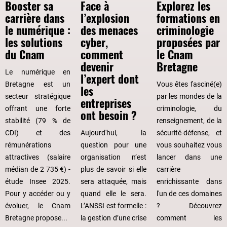
gauche,
Booster sa
Face à
Explorez les
tandis
carrière dans
l’explosion
formations en
que
le numérique :
des menaces
criminologie
"Formations
les solutions
cyber,
proposées par
hors
du Cnam
comment
le Cnam
temps
devenir
Bretagne
Le numérique en
de
l’expert dont
Bretagne est un
Vous êtes fasciné(e)
travail
les
secteur stratégique
par les mondes de la
en
entreprises
offrant une forte
criminologie, du
alternance
ont besoin ?
stabilité (79 % de
renseignement, de la
à
CDI) et des
Aujourd'hui, la
sécurité-défense, et
la
rémunérations
question pour une
vous souhaitez vous
carte"
attractives (salaire
organisation n’est
lancer dans une
est
médian de 2 735 €) -
plus de savoir si elle
carrière
à
étude Insee 2025.
sera attaquée, mais
enrichissante dans
droite.
Pour y accéder ou y
quand elle le sera.
l'un de ces domaines
évoluer, le Cnam
L’ANSSI est formelle :
? Découvrez
Bretagne propose...
la gestion d’une crise
comment les