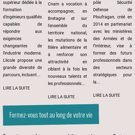
pôle Sécurité
supérieur dédiée à la
Cnam a vocation à
Défense de
formation
accompagner, en
Ploufragan, créé en
d'ingénieurs qualifiés
Bretagne et sur
2014 en partenariat
capables de
l'ensemble du
avec les ministères
répondre aux
territoire national,
des Armées et de
exigences
les mutations de la
l’Intérieur, vise à
changeantes de
filière alimentaire et
former des futurs
l'industrie moderne.
à renforcer son
professionnels dans
L'école propose une
attractivité en
des secteurs
grande diversité de
ciblant à la fois les
stratégiques pour
parcours, incluant...
nouveaux talents et
la...
les professionnels...
LIRE LA SUITE
LIRE LA SUITE
LIRE LA SUITE
Formez-vous tout au long de votre vie