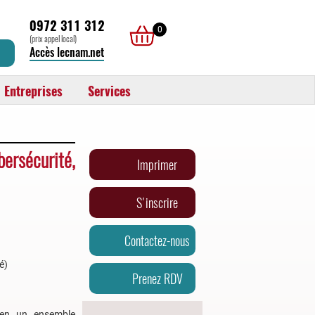
0972 311 312
0
(prix appel local)
Accès lecnam.net
Entreprises
Services
ersécurité,
Imprimer
S'inscrire
Contactez-nous
é)
Prenez RDV
e en un ensemble