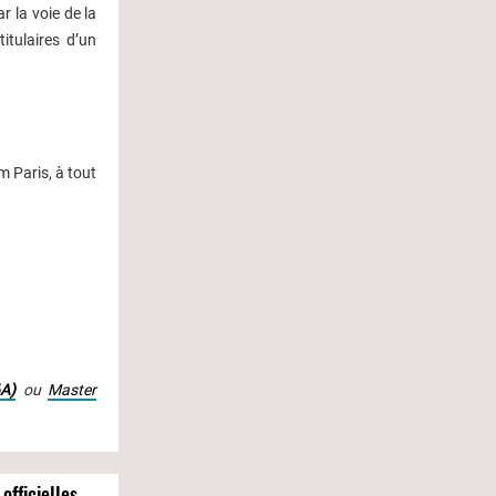
r la voie de la
itulaires d’un
m Paris, à tout
6A)
ou
Master
officielles