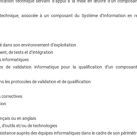
fication technique servant d’appui à la mise en œuvre d’un composa
technique, associée à un composant du Système d’Information en r
é dans son environnement d’exploitation
nt, de tests et d’intégration
s informatiques
oles de validation informatique pour la qualification d’un composa
s les protocoles de validation et de qualification
 correctives
tion
nçais ou en anglais
, d’outils et/ou de technologies
assistance auprès des équipes informatiques dans le cadre de son périmètr