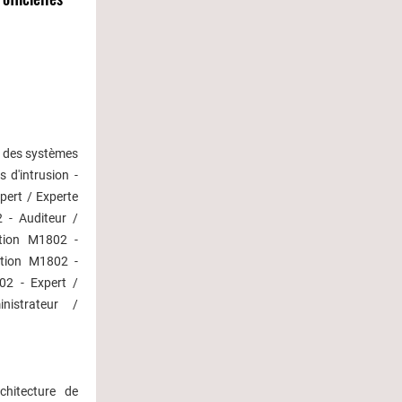
é des systèmes
 d'intrusion -
pert / Experte
 - Auditeur /
ation M1802 -
ation M1802 -
802 - Expert /
istrateur /
chitecture de