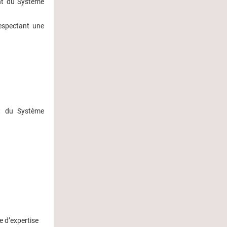
nt du Système
espectant une
nt du Système
e d’expertise