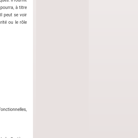
pourra, à titre
l peut se voir
ité ou le rôle
onctionnelles,