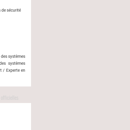
 de sécurité
té des systèmes
 des systèmes
rt / Experte en
officielles