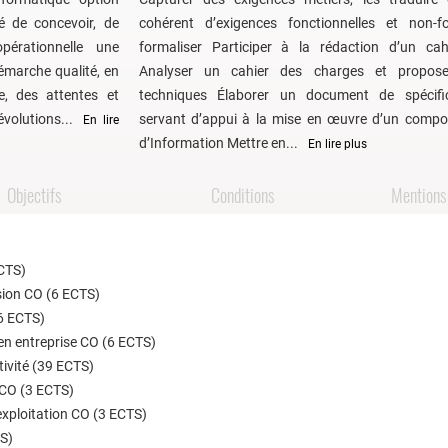
é de concevoir, de
cohérent d’exigences fonctionnelles et non-fon
pérationnelle une
formaliser Participer à la rédaction d’un ca
émarche qualité, en
Analyser un cahier des charges et propose
e, des attentes et
techniques Élaborer un document de spécific
volutions...
servant d’appui à la mise en œuvre d’un comp
En lire
d’Information Mettre en...
En lire plus
Objectifs
Conditions
Mentions 
ECTS)
ision CO (6 ECTS)
(6 ECTS)
n entreprise CO (6 ECTS)
tivité (39 ECTS)
 CO (3 ECTS)
xploitation CO (3 ECTS)
S)