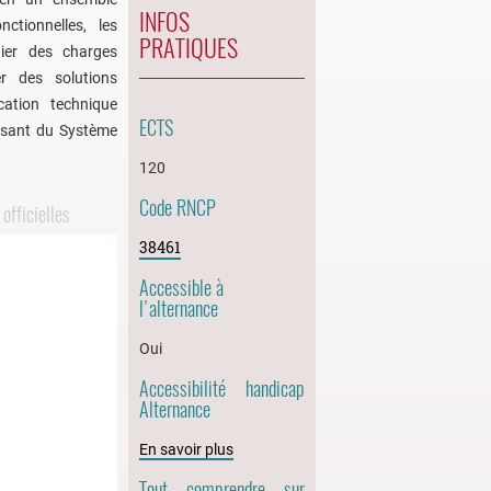
INFOS
ctionnelles, les
PRATIQUES
hier des charges
r des solutions
ation technique
ECTS
osant du Système
120
Code RNCP
officielles
38461
Accessible à
l'alternance
Oui
Accessibilité handicap
Alternance
En savoir plus
Tout comprendre sur