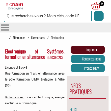
Cnam
0
Bretagne
/
Alternance
/
Formations
/
Electronique et Systèmes, formation en alternance
Imprimer
Electronique et Systèmes,
formation en alternance
(LG03902C)
Contactez-nous
Prenez RDV
Licence et Bac+3
Une formation en 1 an, en alternance, avec
le pôle formation UIMM Bretagne, à Vitré
INFOS
(35)
PRATIQUES
Diplome visé :
Licence Electronique, énergie
électrique, automatique
ECTS