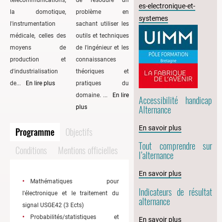
télécommunications,
de résoudre un
es-electronique-et-
la domotique,
problème en
systemes
l'instrumentation
sachant utiliser les
médicale, celles des
outils et techniques
moyens de
de l'ingénieur et les
production et
connaissances
d'industrialisation
théoriques et
de...
En lire plus
pratiques du
domaine. ...
En lire
Accessibilité handicap
Alternance
plus
En savoir plus
Programme
Objectifs
Tout comprendre sur
Conditions
Mentions officielles
l’alternance
En savoir plus
Mathématiques pour
Indicateurs de résultat
l'électronique et le traitement du
alternance
signal USGE42 (3 Ects)
Probabilités/statistiques et
En savoir plus