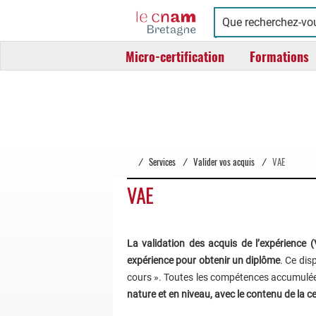
Cnam
Conservatoire
Bretagne
national
Micro-certification
Formations
des
arts
et
métiers
/
Services
/
Valider vos acquis
/
VAE
VAE
La validation des acquis de l’expérience 
expérience pour obtenir un diplôme
. Ce dis
cours ». Toutes les compétences accumulées 
nature et en niveau, avec le contenu de la ce