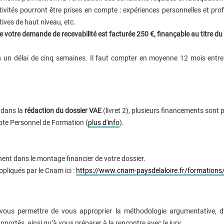
ivités pourront être prises en compte : expériences personnelles et prof
rtives de haut niveau, etc.
de votre demande de recevabilité est facturée 250 €, finançable au titre
un délai de cinq semaines. Il faut compter en moyenne 12 mois entre la
 dans la
rédaction du dossier VAE
(livret 2), plusieurs financements sont p
te Personnel de Formation (
plus d'info
).
t dans le montage financier de votre dossier.
pliqués par le Cnam ici :
https://www.cnam-paysdelaloire.fr/formations/
 vous permettre de vous approprier la méthodologie argumentative, d’i
portés, ainsi qu’à vous préparer à la rencontre avec le jury.