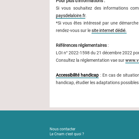
Pour plus d'informations :
Si vous souhaitez des informations com
paysdelaloire.fr
.
*Si vous êtes intéressé par une démarch
rendez-vous sur le
site internet dédié.
Références réglementaires
:
LOI n° 2022-1598 du 21 décembre 2022 port
Consultez la réglementation vae sur
www.va
Accessibilité handicap
: En cas de situation
handicap, étudier les adaptations possibles
Nous contacter
Le Cnam c'est quoi ?