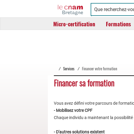
Cnam
Conservatoire
Bretagne
national
Micro-certification
Formations
des
arts
et
métiers
/
Services
/
Financer votre formation
Financer sa formation
Vous avez défini votre parcours de formati
- Mobilisez votre CPF
Chaque individu a maintenant la possibilité
- D'autres solutions existent