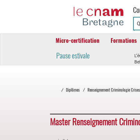
Cnam
Co
Bretagne
Micro-certification
Formations
Pause estivale
L’
Bel
/
Diplômes
/
Renseignement Criminologie Crise
Master Renseignement Crimino