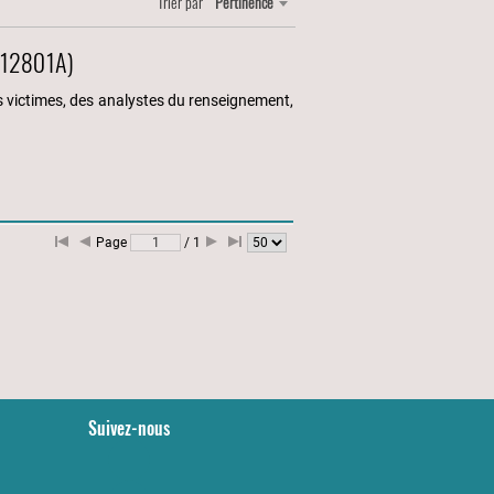
Trier par
Pertinence
MR12801A)
des victimes, des analystes du renseignement,
Page
/
1
Suivez-nous
YouTube