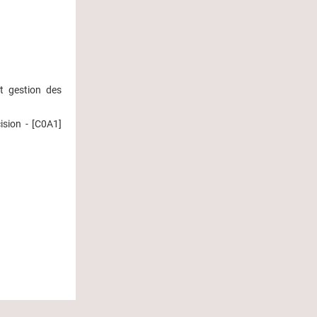
t gestion des
sion - [C0A1]