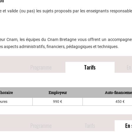
ion
e et valide (ou pas) les sujets proposés par les enseignants responsable
cateur Cnam, les équipes du Cnam Bretagne vous offrent un accompagn
les aspects administratifs, financiers, pédagogiques et techniques.
Programme
Tarifs
En 
horaire
Employeur
Auto-financeme
eures
990 €
450 €
Programme
Tarifs
En 