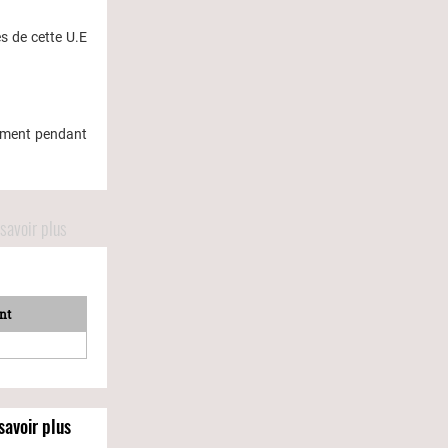
s de cette U.E
ement pendant
savoir plus
nt
savoir plus