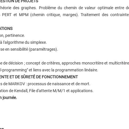
ESTION DE PROJETS
théorie des graphes. Problème du chemin de valeur optimale entre 
PERT et MPM (chemin critique, marges). Traitement des contrainte
ATIONS
on, pertinence.
à l'algorithme du simplexe.
yse en sensibilité (paramétrages).
 de décision ; concept de critères, approches monocritère et multicritèr
programming" et liens avec la programmation linéaire.
TENTE ET DE SÛRETÉ DE FONCTIONNEMENT
sus de MARKOV : processus de naissance et de mort.
cation de Kendall, File d'attente M/M/1 et applications.
n journée.