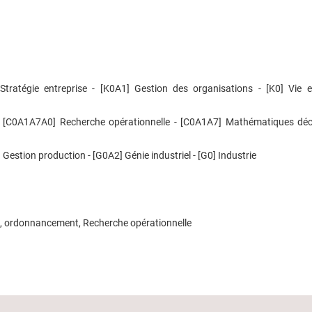
tratégie entreprise - [K0A1] Gestion des organisations - [K0] Vie e
 [C0A1A7A0] Recherche opérationnelle - [C0A1A7] Mathématiques déci
tion production - [G0A2] Génie industriel - [G0] Industrie
on, ordonnancement, Recherche opérationnelle