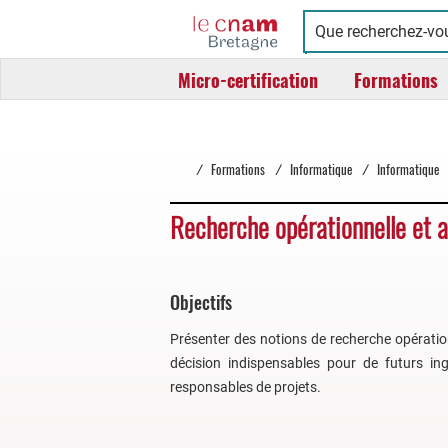
Cnam
Conservatoire
Bretagne
national
Micro-certification
Formations
des
arts
et
métiers
/
Formations
/
Informatique
/
Informatique
Recherche opérationnelle et a
Objectifs
Présenter des notions de recherche opération
décision indispensables pour de futurs ing
responsables de projets.