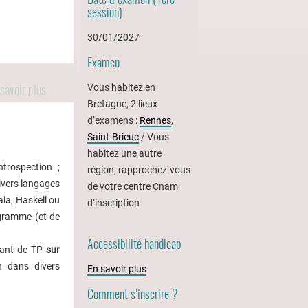
session)
30/01/2027
Examen
savoir plus
Vous habitez en
Bretagne, 2 lieux
d’examens :
Rennes
,
Saint-Brieuc
/ Vous
habitez une autre
ntrospection ;
région, rapprochez-vous
ivers langages
de votre centre Cnam
la, Haskell ou
d’inscription
ogramme (et de
Accessibilité handicap
tant de TP
sur
on dans divers
En savoir plus
Comment s’inscrire ?