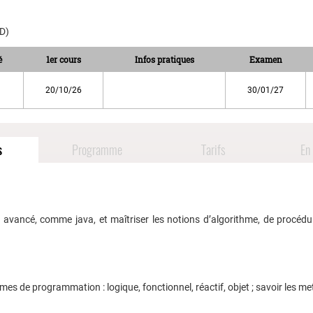
AD)
é
1er cours
Infos pratiques
Examen
20/10/26
30/01/27
s
Programme
Tarifs
En 
vancé, comme java, et maîtriser les notions d’algorithme, de procédur
es de programmation : logique, fonctionnel, réactif, objet ; savoir les me