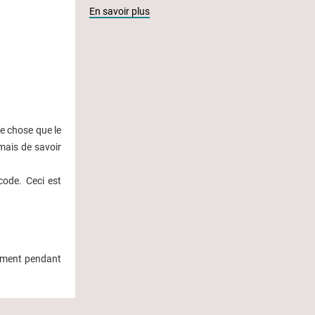
En savoir plus
re chose que le
mais de savoir
 code. Ceci est
ement pendant