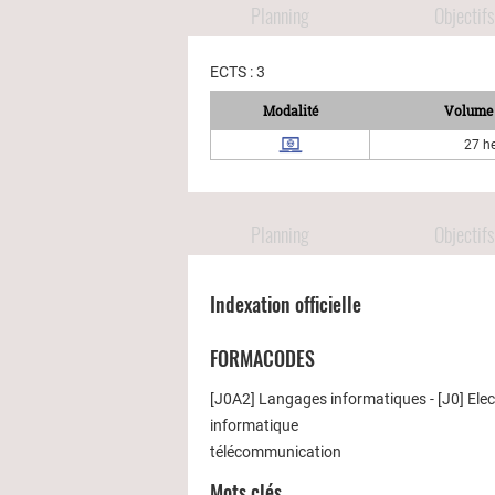
Planning
Objectifs
ECTS : 3
Modalité
Volume 
27 h
Planning
Objectifs
Indexation officielle
FORMACODES
[J0A2] Langages informatiques - [J0] Ele
informatique
télécommunication
Mots clés