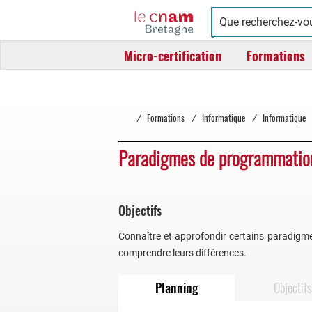
Cnam
Conservatoire
Bretagne
national
Micro-certification
Formations
des
arts
et
métiers
/
Formations
/
Informatique
/
Informatique
Paradigmes de programmati
Objectifs
Connaître et approfondir certains paradigmes
comprendre leurs différences.
Planning
Objectifs