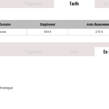
Programme
Tarifs
En 
horaire
Employeur
Auto-financeme
eures
594 €
270 €
Programme
Tarifs
En 
ctronique