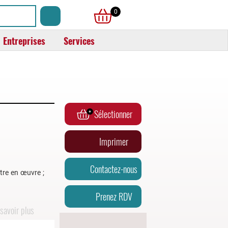
0
Entreprises
Services
Sélectionner
Imprimer
Contactez-nous
ttre en œuvre ;
Prenez RDV
savoir plus