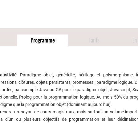
Programme
Tarifs
En 
ustivité
: Paradigme objet, généricité, héritage et polymorphisme, i
essions, clôtures, objets persistants, promesses ; paradigme logique. D
ordés, par exemple Java ou C# pour le paradigme objet, Javascript, Sca
ctionnelle, Prolog pour la programmation logique. Au mois 50% du pr
adigme que la programmation objet (dominant aujourd'hui).
prendra un noyau de cours magistraux, mais surtout un volume impor
tira d’un ou plusieurs objectifs de programmation et leur déclinais