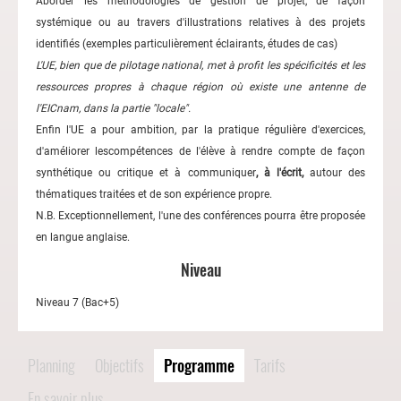
Aborder les méthodologies de gestion de projet, de façon
systémique ou au travers d'illustrations relatives à des projets
identifiés (exemples particulièrement éclairants, études de cas)
L'UE, bien que de pilotage national, met à profit les spécificités et les
ressources propres à chaque région où existe une antenne de
l'EICnam, dans la partie "locale".
Enfin l'UE a pour ambition, par la pratique régulière d'exercices,
d'améliorer lescompétences de l'élève à rendre compte de façon
synthétique ou critique et à communiquer
, à l'écrit,
autour des
thématiques traitées et de son expérience propre.
N.B. Exceptionnellement, l'une des conférences pourra être proposée
en langue anglaise.
Niveau
Niveau 7 (Bac+5)
Planning
Objectifs
Programme
Tarifs
En savoir plus