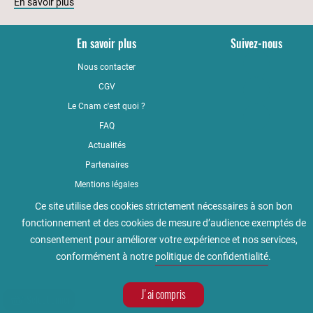
En savoir plus
En savoir plus
Suivez-nous
Nous contacter
YouTub
CGV
LinkedI
Le Cnam c'est quoi ?
Faceboo
FAQ
Actualités
Partenaires
Mentions légales
Qualité
Ce site utilise des cookies strictement nécessaires à son bon
fonctionnement et des cookies de mesure d’audience exemptés de
Règlement intérieur
consentement pour améliorer votre expérience et nos services,
Accessibilité : non conforme
conformément à notre
politique de confidentialité
.
Politique de confidentialité
J'ai compris
Sélectionner
Contactez-nous
Prenez RDV