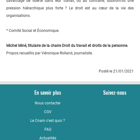
davantage de liberté dans leur travail, ou au contraire, subiront-ils une
pression hiérarchique plus forte ? Le droit est au cœur de la vie des
organisations.
* Comité Social et Économique.
Michel Miné, titulaire de la chaire Droit du travail et droits de la personne.
Propos recueillis par Véronique Rolland, journaliste.
Posté le 21/01/2021
En savoir plus
Suivez-nous
Nous contacter
YouTub
CGV
LinkedI
Le Cnam c'est quoi ?
Faceboo
FAQ
Actualités