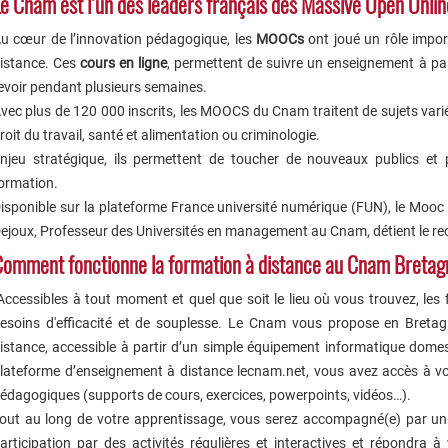
e Cnam est l’un des leaders français des Massive Open Onl
u cœur de l’innovation pédagogique, les
MOOCs
ont joué un rôle impor
istance. Ces
cours en ligne
, permettent de suivre un enseignement à part
evoir pendant plusieurs semaines.
vec plus de 120 000 inscrits, les MOOCS du Cnam traitent de sujets va
roit du travail, santé et alimentation ou criminologie.
njeu stratégique, ils permettent de toucher de nouveaux publics et p
ormation.
isponible sur la plateforme France université numérique (FUN), le Mooc
ejoux, Professeur des Universités en management au Cnam, détient le re
omment fonctionne la formation à distance au Cnam Bretag
ccessibles à tout moment et quel que soit le lieu où vous trouvez, les
esoins d'efficacité et de souplesse. Le Cnam vous propose en Bretag
istance, accessible à partir d’un simple équipement informatique dome
lateforme d’enseignement à distance lecnam.net, vous avez accès à vot
édagogiques (supports de cours, exercices, powerpoints, vidéos…).
out au long de votre apprentissage, vous serez accompagné(e) par un(e) 
articipation par des activités régulières et interactives et répondra à