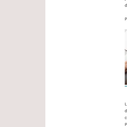
d
P
L
d
c
P