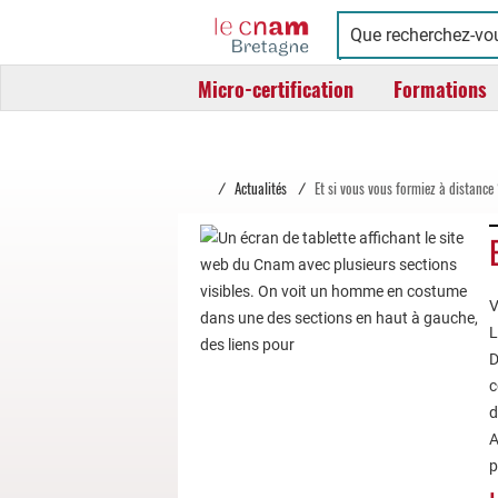
Cnam
Conservatoire
Bretagne
national
Micro-certification
Formations
des
arts
et
métiers
/
Actualités
/
Et si vous vous formiez à distance
V
L
D
c
d
A
p