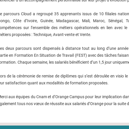
énéficier d’un accompagnement personnalisé sur leur projet d’évolution p
e parcours Cloud a regroupé 35 apprenants issus de 10 filiales nati
ongo, Côte d’Ivoire, Guinée, Madagascar, Mali, Maroc, Sénégal, T
ompétences sur l’ensemble des métiers opérationnels en lien avec le
étiers proposées : Technique, Avant-vente et Vente.
es deux parcours sont dispensés à distance tout au long d’une année
artie en Formation En Situation de Travail (FEST) avec des tâches faisan
ormation. Chaque semaine, les salariés bénéficient d’un 1,5 jour uniquem
ors de la cérémonie de remise de diplômes qui s’est déroulée en visio le
eur satisfaction quant aux modalités de formation proposées.
erci aux équipes du Cnam et d’Orange Campus pour leur implication dans
galement tous nos vœux de réussite aux salariés d’Orange pour la suite d