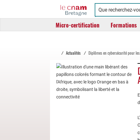
Cnam
Conservatoire
Bretagne
national
Micro-certification
Formations
des
arts
et
métiers
/
Actualités
/
Diplômes en cybersécurité pour les
E
d
L
C
c