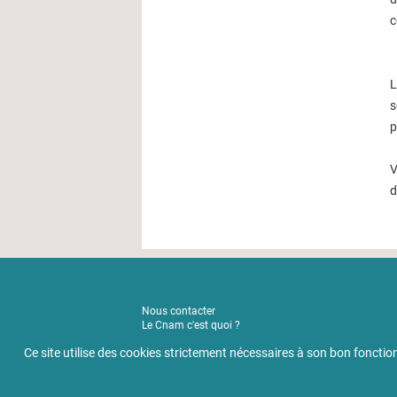
c
L
s
p
V
d
Nous contacter
Le Cnam c'est quoi ?
Actualités
Ce site utilise des cookies strictement nécessaires à son bon fonc
Mentions légales
Règlement intérieur
Politique de confidentialité