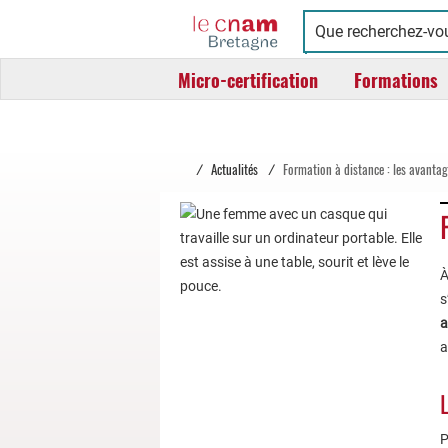
Cnam
Conservatoire
Bretagne
national
Micro-certification
Formations
des
arts
et
métiers
/
Actualités
/
Formation à distance : les avantag
À
s
a
a
L
P