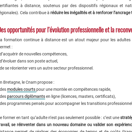
ertifiantes à distance, soutenus par des dispositifs régionaux et n
égionales). Cela contribue à
réduire les inégalités et à renforcer l’ancrage
es opportunités pour l’évolution professionnelle et la reconv
a formation continue à distance est un atout majeur pour les adultes e
ermet :
 d’acquérir de nouvelles compétences,
 d’évoluer dans son poste actuel,
 de se réorienter vers un autre secteur professionnel.
n Bretagne, le Cnam propose :
 des
modules courts
pour une montée en compétences rapide,
 des
parcours diplômants
en ligne (licences, masters, certificats),
 des programmes pensés pour accompagner les transitions professionnel
e former en tant qu’adulte n’est pas seulement possible : c’est une
straté
ravail, se réinventer dans un nouveau domaine ou valider son expérien
istance permet de réaliser des économies de temps et de coûts (trans