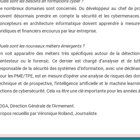
uels sont les besoins en formations cyber ?
e nombreux domaines sont concernés. Du développeur au chef de proje
oivent désormais prendre en compte la sécurité et les cybermenaces.
oncepteurs en architecture informatique doivent apprendre à mesurer, 
uridiques et financiers encourus par leur entreprise.
uels sont les nouveaux métiers émergents ?
n voit apparaitre des métiers très spécifiques autour de la détection 
entesteur ou le forensic. Ce dernier est chargé d’analyser et de lu
esponsable de la sécurité des systèmes d’information, avec une déclinai
our les PME/TPE, est en mesure d’opérer une analyse de risques des do
echnique et de prospective, l’intelligence artificielle et le machine learn
ctions de cybersécurité. Cela va être une clé importante pour les années à
DGA, Direction Générale de l’Armement.
ropos recueillis par Véronique Rolland, Journaliste.