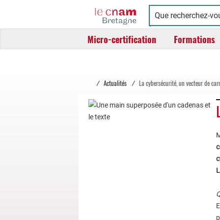
Cnam
Conservatoire
Bretagne
national
Micro-certification
Formations
des
arts
et
métiers
/
Actualités
/
La cybersécurité, un vecteur de carr
M
c
c
L
Q
E
p