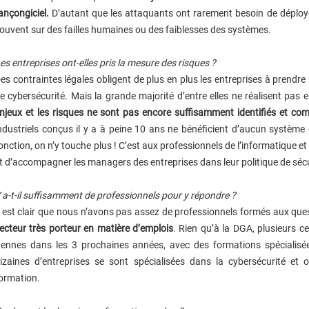
ançongiciel.
D’autant que les attaquants ont rarement besoin de déplo
ouvent sur des failles humaines ou des faiblesses des systèmes.
es entreprises ont-elles pris la mesure des risques ?
es contraintes légales obligent de plus en plus les entreprises à prend
e cybersécurité. Mais la grande majorité d’entre elles ne réalisent pas e
njeux et les risques ne sont pas encore suffisamment identifiés et com
ndustriels conçus il y a à peine 10 ans ne bénéficient d’aucun système 
onction, on n’y touche plus ! C’est aux professionnels de l’informatique e
t d’accompagner les managers des entreprises dans leur politique de sécu
 a-t-il suffisamment de professionnels pour y répondre ?
l est clair que nous n’avons pas assez de professionnels formés aux que
ecteur très porteur en matière d’emplois
. Rien qu’à la DGA, plusieurs c
ennes dans les 3 prochaines années, avec des formations spécialisée
izaines d’entreprises se sont spécialisées dans la cybersécurité et
ormation.