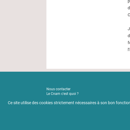
p
d
C
J
d
f
l
Nous contacter
Le Cnam c'est quoi ?
Actualités
Ce site utilise des cookies strictement nécessaires à son bon fonc
Mentions légales
Règlement intérieur
Politique de confidentialité