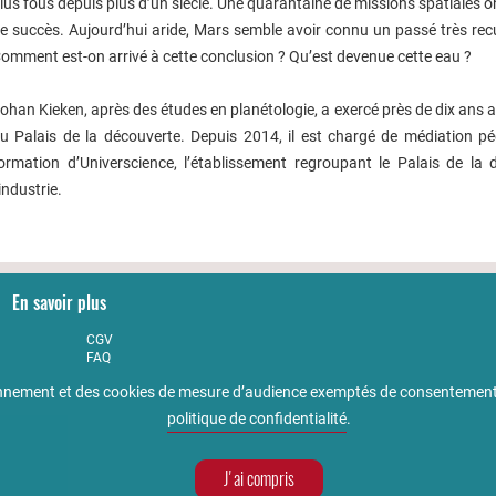
lus fous depuis plus d’un siècle. Une quarantaine de missions spatiales on
e succès. Aujourd’hui aride, Mars semble avoir connu un passé très recu
omment est-on arrivé à cette conclusion ? Qu’est devenue cette eau ?
ohan Kieken, après des études en planétologie, a exercé près de dix an
u Palais de la découverte. Depuis 2014, il est chargé de médiation 
ormation d’Universcience, l’établissement regroupant le Palais de la 
’industrie.
En savoir plus
CGV
FAQ
Partenaires
tionnement et des cookies de mesure d’audience exemptés de consentement
Qualité
Accessibilité : non conforme
politique de confidentialité
.
J'ai compris