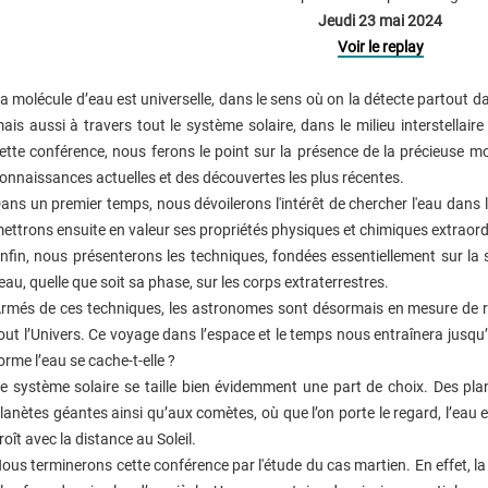
Jeudi 23 mai 2024
Voir le replay
a molécule d’eau est universelle, dans le sens où on la détecte partout dan
ais aussi à travers tout le système solaire, dans le milieu interstellair
ette conférence, nous ferons le point sur la présence de la précieuse mol
onnaissances actuelles et des découvertes les plus récentes.
ans un premier temps, nous dévoilerons l'intérêt de chercher l'eau dans l'
ettrons ensuite en valeur ses propriétés physiques et chimiques extraord
nfin, nous présenterons les techniques, fondées essentiellement sur la 
’eau, quelle que soit sa phase, sur les corps extraterrestres.
rmés de ces techniques, les astronomes sont désormais en mesure de re
out l’Univers. Ce voyage dans l’espace et le temps nous entraînera jusq
orme l’eau se cache-t-elle ?
e système solaire se taille bien évidemment une part de choix. Des plan
lanètes géantes ainsi qu’aux comètes, où que l’on porte le regard, l’eau 
roît avec la distance au Soleil.
ous terminerons cette conférence par l'étude du cas martien. En effet, l