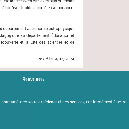
t été lancées vers elle, avec plus ou moins
lé où l’eau liquide a coulé en abondance.
s au département astronomie-astrophysique
pédagogique au département Éducation et
découverte et la Cité des sciences et de
Posté le 09/02/2024
Suivez-nous
YouTube
LinkedIn
 pour améliorer votre expérience et nos services, conformément à notre
Facebook