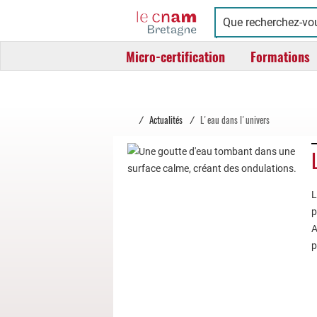
Cnam
Conservatoire
Bretagne
national
Micro-certification
Formations
des
arts
et
métiers
/
Actualités
/
L'eau dans l'univers
L
p
A
p