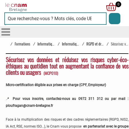
Cnam
0
Bretagne
/
Formations
/
Informatique
/
Informatique
/
RGPD et droit du numérique
/
Sécurisez vos données et réduisez vos risques cyber-éco-éthiques au quotidien tout en augmentant la confiance de vos clients ou usagers
Sécurisez vos données et réduisez vos risques cyber-éco-
éthiques au quotidien tout en augmentant la confiance de vos
clients ou usagers
(MCP010)
Micro-certification éligible aux prises en charge (CPF, Employeur)
📍
Pour vous inscrire, contactez-nous au 0972 311 312 ou par mail :
ploufragan@cnam-bretagne.fr
Face à la multiplication des risques et des cadres réglementaires (RGPD, NIS2,
IA Act, RSE, normes ISO...), le Cnam vous propose
en partenariat avec le groupe