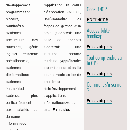
développement,
l'application en cours
Code RNCP
programmation,
d'élaboration (MERISE,
RNCP40116
réseaux,
UML)Connaître les
multimédia,
étapes de gestion d'un
Accessibilité
systèmes,
projet ;Concevoir une
handicap
architecture des
base de données
En savoir plus
machines, génie
;Concevoir une
logiciel, recherche
interface homme
Tout comprendre sur
opérationnelle,
machine ;Appréhender
le CPF
systèmes
des méthodes et outils
En savoir plus
d'informations,
pour la modélisation de
systèmes
problèmes
Comment s’inscrire
?
industriels.Il
réels.Développement
s'adresse plus
d'applications
En savoir plus
particulièrement
informatiquesMettre
aux salariés du
en...
En lire plus
domaine
informatique