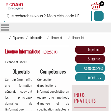
Cnam
0
Bretagne
/
Diplômes
/
Informatique
/
Licence et Bac+3
/
Licence Informatique
Imprimer
Licence Informatique
(LG02501A)
S'inscrire
Licence et Bac+3
Contactez-nous
Objectifs
Compétences
Prenez RDV
Ce diplôme offre
Conception
une formation
d'applications
générale couvrant
informatiquesMettre en
INFOS
les principaux
œuvre une méthode
PRATIQUES
domaines de
d'analyse et de
l'informatique :
spécification adaptée à