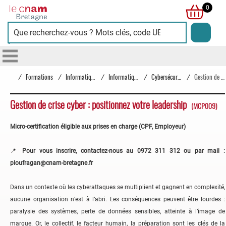
Cnam
0
Bretagne
/
Formations
/
Informatique
/
Informatique
/
Cybersécurité
/
Gestion de crise cyber : positionnez votre leadership
Gestion de crise cyber : positionnez votre leadership
(MCP009)
Micro-certification éligible aux prises en charge (CPF, Employeur)
📍
Pour vous inscrire, contactez-nous au 0972 311 312 ou par mail :
ploufragan@cnam-bretagne.fr
Dans un contexte où les cyberattaques se multiplient et gagnent en complexité,
aucune organisation n’est à l’abri. Les conséquences peuvent être lourdes :
paralysie des systèmes, perte de données sensibles, atteinte à l’image de
marque. Or, le collectif, le facteur humain, la préparation sont les clés de la