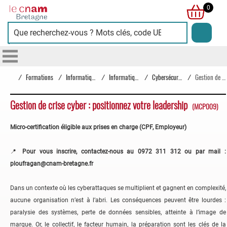
Cnam
0
Bretagne
/
Formations
/
Informatique
/
Informatique
/
Cybersécurité
/
Gestion de crise cyber : positionnez votre leadership
Gestion de crise cyber : positionnez votre leadership
(MCP009)
Micro-certification éligible aux prises en charge (CPF, Employeur)
📍
Pour vous inscrire, contactez-nous au 0972 311 312 ou par mail :
ploufragan@cnam-bretagne.fr
Dans un contexte où les cyberattaques se multiplient et gagnent en complexité,
aucune organisation n’est à l’abri. Les conséquences peuvent être lourdes :
paralysie des systèmes, perte de données sensibles, atteinte à l’image de
marque. Or, le collectif, le facteur humain, la préparation sont les clés de la