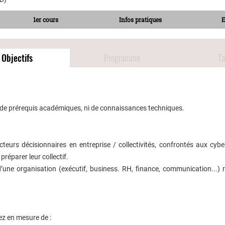
1er cours
Infos pratiques
Objectifs
Programme
Ta
s de prérequis académiques, ni de connaissances techniques.
acteurs décisionnaires en entreprise / collectivités, confrontés aux cyb
préparer leur collectif.
d’une organisation (exécutif, business. RH, finance, communication...) r
rez en mesure de :