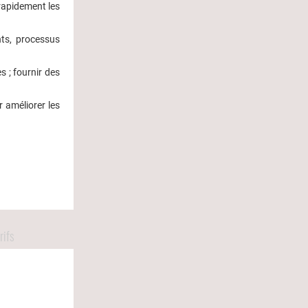
 rapidement les
ents, processus
 ; fournir des
r améliorer les
rifs