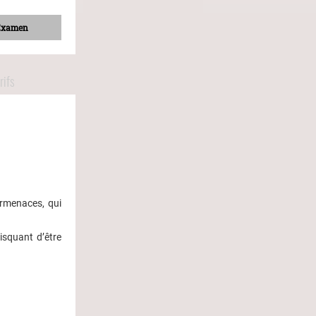
Examen
rifs
ermenaces, qui
isquant d’être