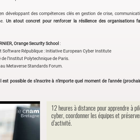
u en développant des compétences clés en gestion de crise, communicati
se.
Un atout concret pour renforcer la résilience des organisations 
NIER, Orange Security School
:
t Software République : Initiative European Cyber Institute
de l’Institut Polytechnique de Paris.
r au Metaverse Standards Forum.
l est possible de s'inscrire à n'importe quel moment de l'année (prochai
12 heures à distance pour apprendre à pil
cyber, coordonner les équipes et préserver
d’activité.