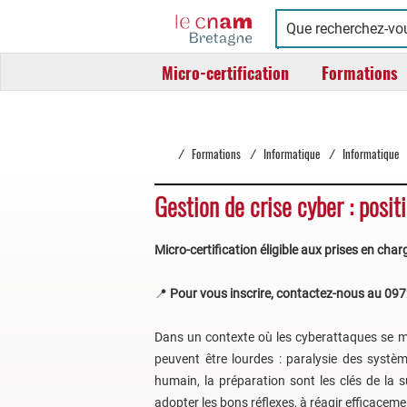
Cnam
Conservatoire
Bretagne
national
Micro-certification
Formations
des
arts
et
métiers
/
Formations
/
Informatique
/
Informatique
Gestion de crise cyber : posit
Micro-certification éligible aux prises en cha
📍
Pour vous inscrire, contactez-nous au 09
Dans un contexte où les cyberattaques se mu
peuvent être lourdes : paralysie des système
humain, la préparation sont les clés de la s
adopter les bons réflexes, à réagir efficacemen