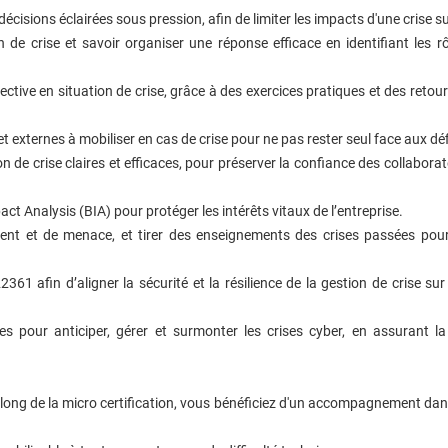
écisions éclairées sous pression, afin de limiter les impacts d'une crise su
e crise et savoir organiser une réponse efficace en identifiant les rôl
lective en situation de crise, grâce à des exercices pratiques et des retou
 et externes à mobiliser en cas de crise pour ne pas rester seul face aux déf
 de crise claires et efficaces, pour préserver la confiance des collaborate
act Analysis (BIA) pour protéger les intérêts vitaux de l’entreprise.
ncident et de menace, et tirer des enseignements des crises passées pour
2361 afin d’aligner la sécurité et la résilience de la gestion de crise su
s pour anticiper, gérer et surmonter les crises cyber, en assurant la
g de la micro certification, vous bénéficiez d'un accompagnement dans