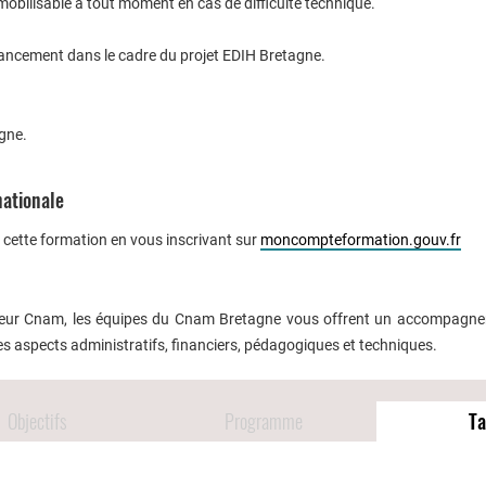
mobilisable à tout moment en cas de difficulté technique.
inancement dans le cadre du projet EDIH Bretagne.
igne.
nationale
 cette formation en vous inscrivant sur
moncompteformation.gouv.fr
cateur Cnam, les équipes du Cnam Bretagne vous offrent un accompagn
les aspects administratifs, financiers, pédagogiques et techniques.
Objectifs
Programme
Ta