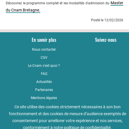
Master
Découvrez le programme complet et les modalités d'admission du
du Cnam Bretagne.
Posté le 12/02/2026
En savoir plus
Suivez-nous
Nous contacter
YouTub
CGV
LinkedI
Le Cnam c'est quoi ?
Faceboo
FAQ
Actualités
Partenaires
Mentions légales
Qualité
Ce site utilise des cookies strictement nécessaires à son bon
fonctionnement et des cookies de mesure d’audience exemptés de
Règlement intérieur
consentement pour améliorer votre expérience et nos services,
Accessibilité : non conforme
conformément à notre
politique de confidentialité
.