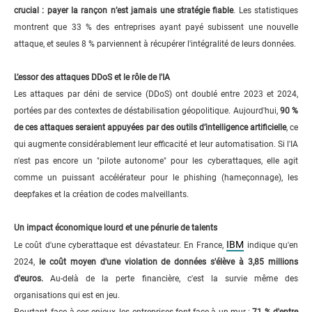
crucial : payer la rançon n’est jamais une stratégie fiable
. Les statistiques
montrent que 33 % des entreprises ayant payé subissent une nouvelle
attaque, et seules 8 % parviennent à récupérer l'intégralité de leurs données.
L’essor des attaques DDoS et le rôle de l'IA
Les attaques par déni de service (DDoS) ont doublé entre 2023 et 2024,
portées par des contextes de déstabilisation géopolitique. Aujourd'hui,
90 %
de ces attaques seraient appuyées par des outils d’intelligence artificielle
, ce
qui augmente considérablement leur efficacité et leur automatisation. Si l'IA
n'est pas encore un "pilote autonome" pour les cyberattaques, elle agit
comme un puissant accélérateur pour le phishing (hameçonnage), les
deepfakes et la création de codes malveillants.
Un impact économique lourd et une pénurie de talents
IBM
Le coût d'une cyberattaque est dévastateur. En France,
indique qu'en
2024,
le coût moyen d'une violation de données s'élève à 3,85 millions
d'euros.
Au-delà de la perte financière, c'est la survie même des
organisations qui est en jeu.