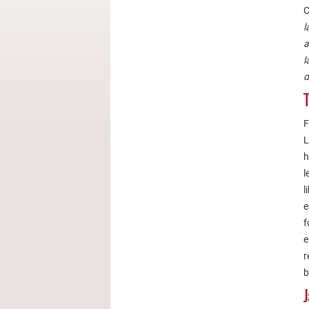
C
l
a
l
d
T
F
L
h
l
l
e
f
e
r
b