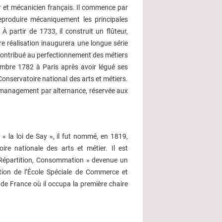
r et mécanicien français. Il commence par
reproduire mécaniquement les principales
 partir de 1733, il construit un flûteur,
re réalisation inaugurera une longue série
ontribué au perfectionnement des métiers
vembre 1782 à Paris après avoir légué ses
onservatoire national des arts et métiers.
 management par alternance, réservée aux
 « la loi de Say », il fut nommé, en 1819,
oire nationale des arts et métier. Il est
n, Répartition, Consommation » devenue un
tion de l’École Spéciale de Commerce et
de France où il occupa la première chaire