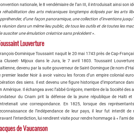
onvention nationale, le 8 vendémiaire de l’an III, il introduisait ainsi son i
a réhabilitation des arts mécaniques longtemps éclipsés par les arts li
ppréhender, d’une façon panoramique, une collection d’inventions jusqu
a réunion dans un même lieu public, de tous les outils et de toutes les ma
e susciter une émulation créatrice sans précédent
».
oussaint Louverture
rançois-Dominique Toussaint naquit le 20 mai 1743 près de Cap-Français.
a Cluseet- Mijoux dans le Jura, le 7 avril 1803. Toussaint Louverture
aïtienne, devenu par la suite gouverneur de Saint-Domingue (le nom d’Haïti
e premier leader Noir à avoir vaincu les forces d’un empire colonial euro
ibération des siens. Il est devenu une figure historique d’importance d
n Amérique. Il échangea avec l’abbé Grégoire, membre de la Société des a
ondateur du Cnam prit la défense de la jeune république de Haïti et 
ntretenait une correspondance. En 1825, lorsque des représentants
econnaissance de l’indépendance de leur pays, il leur fut interdit de 
ravant l’interdiction, lui rendirent visite pour rendre hommage à « l’ami 
Jacques de Vaucanson