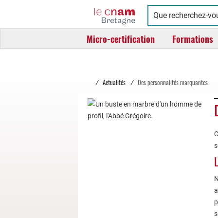
Cnam
Conservatoire
Bretagne
national
Micro-certification
Formations
des
arts
et
métiers
/
Actualités
/
Des personnalités marquantes
C
s
L
N
a
p
s