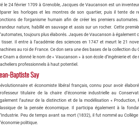
é le 24 février 1709 à Grenoble, Jacques de Vaucanson est un inventeu
éparer les horloges et les montres de son quartier, puis il tente de 
onctions de l’organisme humain afin de créer les premiers automates. À
randeur nature, habillé en sauvage et assis sur un rocher. Cette premiè
’automates, toujours plus élaborés. Jaques de Vaucanson à également c
 tisser. Il entre à l’académie des sciences en 1747 et meurt le 21 no
achines au roi de France. Ce don sera une des bases de la collection du C
e Cnam a donné le nom de « Vaucanson » à son école d’ingénierie et de
acheliers professionnels à haut potentiel.
ean-Baptiste Say
évolutionnaire et économiste libéral français, connu pour avoir élaboré
rofesseur titulaire de la chaire d’économie industrielle au Conservat
galement l’auteur de la distinction et de la modélisation « Productio
lassique de la pensée économique. Il participa également à la fonda
’Industrie. Peu de temps avant sa mort (1832), il fut nommé au Collège 
’économie politique.