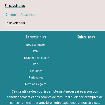
En savoir plus
Comment s’inscrire ?
En savoir plus
En savoir plus
Suivez-nous
Nous contacter
YouTub
CGV
LinkedI
Le Cnam c'est quoi ?
Faceboo
FAQ
Actualités
Partenaires
Mentions légales
Qualité
Ce site utilise des cookies strictement nécessaires à son bon
fonctionnement et des cookies de mesure d’audience exemptés de
Règlement intérieur
consentement pour améliorer votre expérience et nos services,
Accessibilité : non conforme