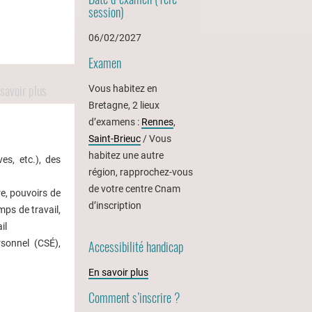
session)
06/02/2027
Examen
savoir plus
Vous habitez en
Bretagne, 2 lieux
d’examens :
Rennes
,
Saint-Brieuc
/ Vous
habitez une autre
es, etc.), des
région, rapprochez-vous
de votre centre Cnam
re, pouvoirs de
d’inscription
emps de travail,
il
rsonnel (CSÉ),
Accessibilité handicap
En savoir plus
Comment s’inscrire ?