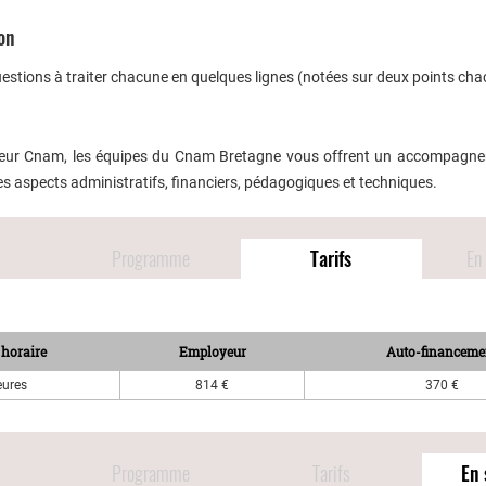
ion
stions à traiter chacune en quelques lignes (notées sur deux points cha
cateur Cnam, les équipes du Cnam Bretagne vous offrent un accompagn
les aspects administratifs, financiers, pédagogiques et techniques.
Programme
Tarifs
En 
horaire
Employeur
Auto-financeme
eures
814 €
370 €
Programme
Tarifs
En 