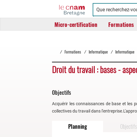
Cnam
Conservatoire
Bretagne
national
Micro-certification
Formations
des
arts
et
métiers
/
Formations
/
Informatique
/
Informatique
Droit du travail : bases - aspe
Objectifs
Acquérir les connaissances de base et les pri
collectives du travail dans l'entreprise.L'appr
Planning
Objectifs