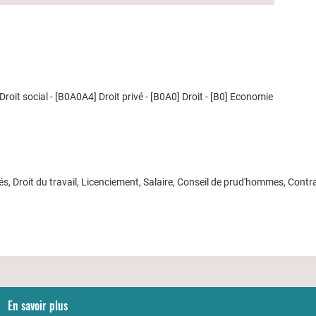
oit social - [B0A0A4] Droit privé - [B0A0] Droit - [B0] Economie
 Droit du travail, Licenciement, Salaire, Conseil de prud'hommes, Contra
En savoir plus