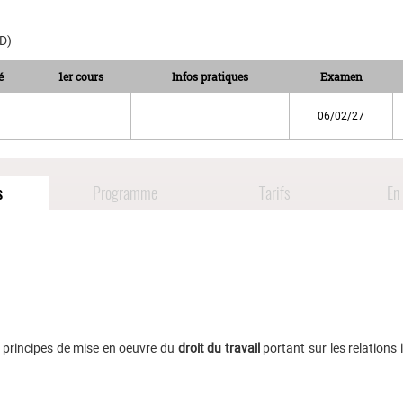
AD)
é
1er cours
Infos pratiques
Examen
06/02/27
s
Programme
Tarifs
En 
s principes de mise en oeuvre du
droit du travail
portant sur les relations i