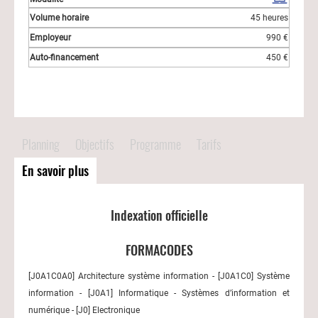
45 heures
990 €
450 €
Planning
Objectifs
Programme
Tarifs
En savoir plus
Indexation officielle
FORMACODES
[J0A1C0A0] Architecture système information - [J0A1C0] Système
information - [J0A1] Informatique - Systèmes d’information et
numérique - [J0] Electronique