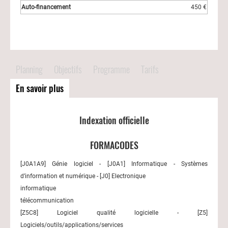
450 €
Planning
Objectifs
Programme
Tarifs
En savoir plus
Indexation officielle
FORMACODES
[J0A1A9] Génie logiciel - [J0A1] Informatique - Systèmes
d’information et numérique - [J0] Electronique
informatique
télécommunication
[Z5C8] Logiciel qualité logicielle - [Z5]
Logiciels/outils/applications/services