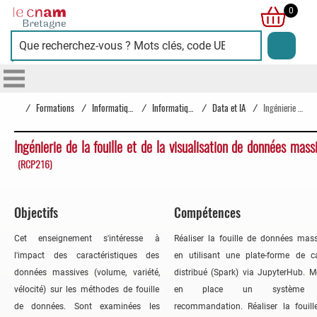
Cnam
0
Bretagne
/
Formations
/
Informatique
/
Informatique
/
Data et IA
/
Ingénierie de la fouille et de la visualisation de données massives
Ingénierie de la fouille et de la visualisation de données mass
(RCP216)
Objectifs
Compétences
Cet enseignement s'intéresse à
Réaliser la fouille de données mass
l'impact des caractéristiques des
en utilisant une plate-forme de ca
données massives (volume, variété,
distribué (Spark) via JupyterHub. M
vélocité) sur les méthodes de fouille
en place un système
de données. Sont examinées les
recommandation. Réaliser la fouill