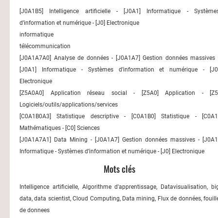
[J0A1B5] Intelligence artificielle - [J0A1] Informatique - Système
d’information et numérique - [J0] Electronique
informatique
télécommunication
[J0A1A7A0] Analyse de données - [J0A1A7] Gestion données massives 
[J0A1] Informatique - Systèmes d’information et numérique - [J0
Electronique
[Z5A0A0] Application réseau social - [Z5A0] Application - [Z5
Logiciels/outils/applications/services
[C0A1B0A3] Statistique descriptive - [C0A1B0] Statistique - [C0A1
Mathématiques - [C0] Sciences
[J0A1A7A1] Data Mining - [J0A1A7] Gestion données massives - [J0A1
Informatique - Systèmes d’information et numérique - [J0] Electronique
Mots clés
Intelligence artificielle, Algorithme d'apprentissage, Datavisualisation, bi
data, data scientist, Cloud Computing, Data mining, Flux de données, fouill
de donnees