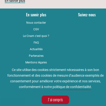
En savoir plus
En savoir plus
Suivez-nous
Nous contacter
YouTub
CGV
LinkedI
Le Cnam c'est quoi ?
Faceboo
FAQ
Actualités
Partenaires
Mentions légales
Qualité
Ce site utilise des cookies strictement nécessaires à son bon
fonctionnement et des cookies de mesure d’audience exemptés de
Règlement intérieur
consentement pour améliorer votre expérience et nos services,
Accessibilité : non conforme
conformément à notre
politique de confidentialité
.
Politique de confidentialité
J'ai compris
Sélectionner
Contactez-nous
Prenez RDV