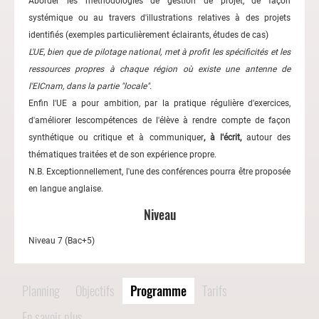
Aborder les méthodologies de gestion de projet, de façon
systémique ou au travers d'illustrations relatives à des projets
identifiés (exemples particulièrement éclairants, études de cas)
L'UE, bien que de pilotage national, met à profit les spécificités et les
ressources propres à chaque région où existe une antenne de
l'EICnam, dans la partie "locale".
Enfin l'UE a pour ambition, par la pratique régulière d'exercices,
d'améliorer lescompétences de l'élève à rendre compte de façon
synthétique ou critique et à communiquer
, à l'écrit,
autour des
thématiques traitées et de son expérience propre.
N.B. Exceptionnellement, l'une des conférences pourra être proposée
en langue anglaise.
Niveau
Niveau 7 (Bac+5)
Planning
Objectifs
Programme
Tarifs
En savoir plus