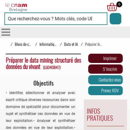
Cnam
0
Bretagne
/
Blocs de compétences
/
Informatique
/
Data et IA
/
Préparer le data mining structuré des données du vivant
Imprimer
Préparer le data mining structuré des
données du vivant
(LG040B47)
S'inscrire
Contactez-nous
Objectifs
Prenez RDV
• Identifier, sélectionner et analyser avec
esprit critique diverses ressources dans son
domaine de spécialité pour documenter un
INFOS
sujet et synthétiser ces données en vue de
PRATIQUES
leur exploitation.• Analyser et synthétiser
des données en vue de leur exploitation.•