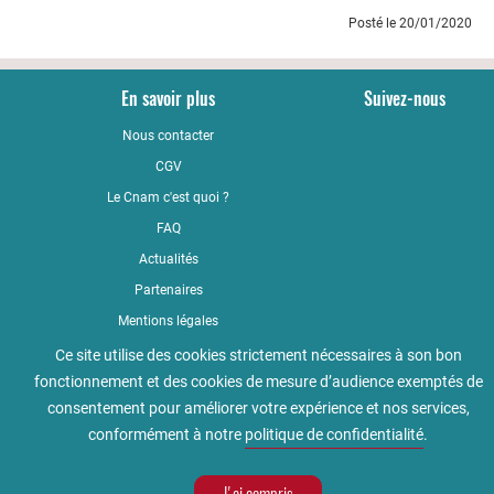
Posté le 20/01/2020
En savoir plus
Suivez-nous
Nous contacter
YouTub
CGV
LinkedI
Le Cnam c'est quoi ?
Faceboo
FAQ
Actualités
Partenaires
Mentions légales
Qualité
Ce site utilise des cookies strictement nécessaires à son bon
fonctionnement et des cookies de mesure d’audience exemptés de
Règlement intérieur
consentement pour améliorer votre expérience et nos services,
Accessibilité : non conforme
conformément à notre
politique de confidentialité
.
Politique de confidentialité