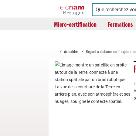
Cnam
Conservatoire
Bretagne
national
Micro-certification
Formations
des
arts
et
métiers
/
Actualités
/
Regard à distance sur l'exploratio
L
A
p