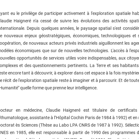
yant eu le privilège de participer activement à l'exploration spatiale ha
laudie Haigneré n'a cessé de suivre les évolutions des activités spati
nternationale. Depuis quelques années, le paysage spatial s'est consi
e nouveaux enjeux géostratégiques, économiques, technologiques et s
oopération, de nouveaux acteurs privés industriels aiguillonnent les age
odèles économiques que sur de nouvelles technologies. L'accès à l'esp
ouvelles opportunités de services utiles voire indispensables, aux citoye
omplexes et des questionnements pertinents. La Terre et ses habitants n
este encore tant à découvrir, à explorer dans cet espace à la fois mystérieux
e récit de l'exploration spatiale reste à imaginer et à parcourir. Et de tou
'Humanité" quelle forme que prenne leur intelligence.
octeur en médecine, Claudie Haigneré est titulaire de certificats
Rhumatologue, assistante à l’Hôpital Cochin Paris de 1984 à 1992) et en 
octorat ès Sciences (Thèse au Labo LPA CNRS de 1987 à 1992). Sélect
NES en 1985, elle est responsable à partir de 1990 des programmes d