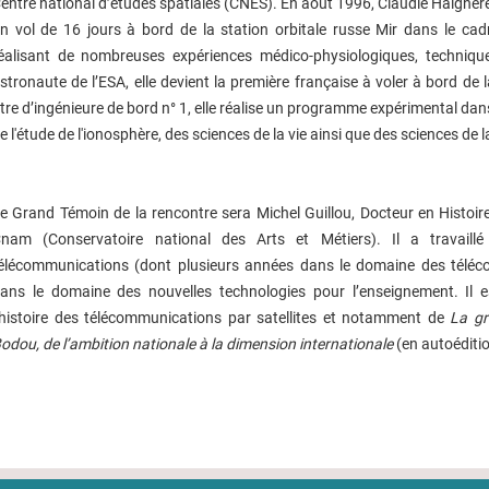
entre national d’études spatiales (CNES). En août 1996, Claudie Haigner
n vol de 16 jours à bord de la station orbitale russe Mir dans le cad
éalisant de nombreuses expériences médico-physiologiques, technique
stronaute de l’ESA, elle devient la première française à voler à bord de l
itre d’ingénieure de bord n° 1, elle réalise un programme expérimental dans
e l'étude de l'ionosphère, des sciences de la vie ainsi que des sciences de 
e Grand Témoin de la rencontre sera Michel Guillou, Docteur en Histoir
nam (Conservatoire national des Arts et Métiers). Il a travail
élécommunications (dont plusieurs années dans le domaine des téléco
ans le domaine des nouvelles technologies pour l’enseignement. Il es
’histoire des télécommunications par satellites et notamment de
La gr
odou, de l’ambition nationale à la dimension internationale
(en autoéditio