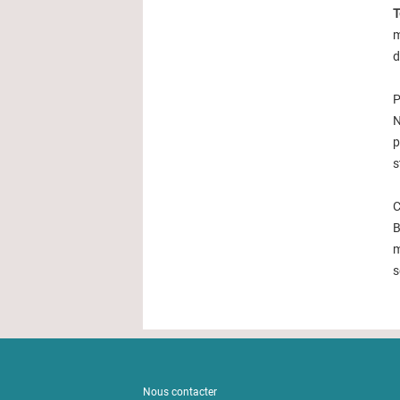
T
m
d
P
N
p
s
C
B
m
s
Nous contacter