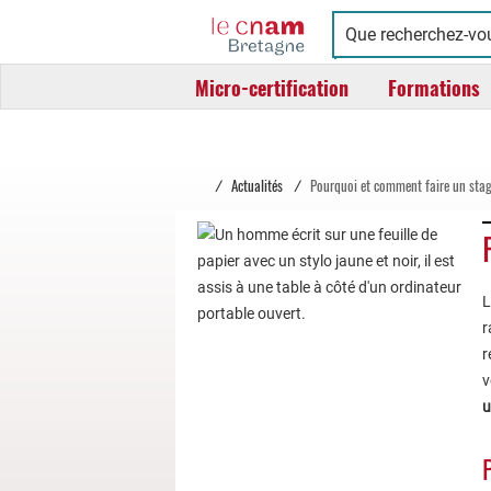
Cnam
Conservatoire
Bretagne
national
Micro-certification
Formations
des
arts
et
métiers
/
Actualités
/
Pourquoi et comment faire un stag
L
r
r
v
u
P