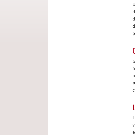
U
d
d
d
p
Q
G
m
n
o
c
L
L
v
e