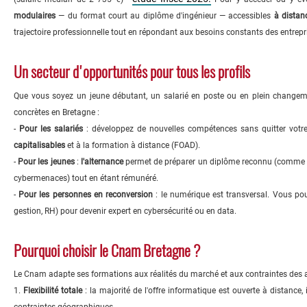
modulaires
— du format court au diplôme d'ingénieur — accessibles
à distan
trajectoire professionnelle tout en répondant aux besoins constants des entrepris
Un secteur d'opportunités pour tous les profils
Que vous soyez un jeune débutant, un salarié en poste ou en plein changeme
concrètes en Bretagne :
-
Pour les salariés
: développez de nouvelles compétences sans quitter votr
capitalisables
et à la formation à distance (FOAD).
-
Pour les jeunes
:
l'alternance
permet de préparer un diplôme reconnu (comme le
cybermenaces) tout en étant rémunéré.
-
Pour les personnes en reconversion
: le numérique est transversal. Vous pouv
gestion, RH) pour devenir expert en cybersécurité ou en data.
Pourquoi choisir le Cnam Bretagne ?
Le Cnam adapte ses formations aux réalités du marché et aux contraintes des a
1.
Flexibilité totale
: la majorité de l'offre informatique est ouverte à distance, 