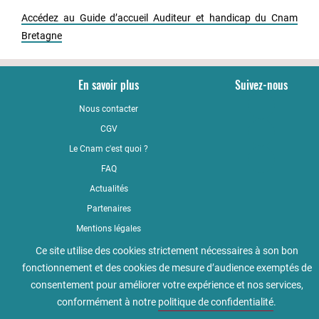
Accédez au Guide d’accueil Auditeur et handicap du Cnam
Bretagne
En savoir plus
Suivez-nous
Nous contacter
YouTub
CGV
LinkedI
Le Cnam c'est quoi ?
Faceboo
FAQ
Actualités
Partenaires
Mentions légales
Qualité
Ce site utilise des cookies strictement nécessaires à son bon
fonctionnement et des cookies de mesure d’audience exemptés de
Règlement intérieur
consentement pour améliorer votre expérience et nos services,
Accessibilité : non conforme
conformément à notre
politique de confidentialité
.
Politique de confidentialité