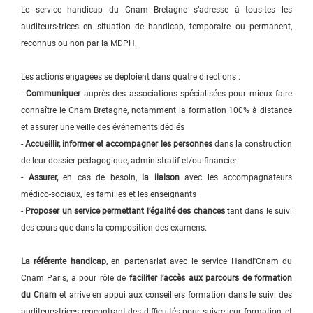
Le service handicap du Cnam Bretagne s’adresse à tous·tes les
auditeurs·trices en situation de handicap, temporaire ou permanent,
reconnus ou non par la MDPH.
Les actions engagées se déploient dans quatre directions :
-
Communiquer
auprès des associations spécialisées pour mieux faire
connaître le Cnam Bretagne, notamment la formation 100% à distance
et assurer une veille des événements dédiés
-
Accueillir, informer et accompagner les personnes
dans la construction
de leur dossier pédagogique, administratif et/ou financier
-
Assurer,
en cas de besoin,
la liaison
avec les accompagnateurs
médico-sociaux, les familles et les enseignants
-
Proposer un service permettant l’égalité des chances
tant dans le suivi
des cours que dans la composition des examens.
La référente handicap
, en partenariat avec le service Handi'Cnam du
Cnam Paris, a pour rôle de
faciliter l’accès aux parcours de formation
du Cnam
et arrive en appui aux conseillers formation dans le suivi des
auditeurs·trices rencontrant des difficultés pour suivre leur formation, et