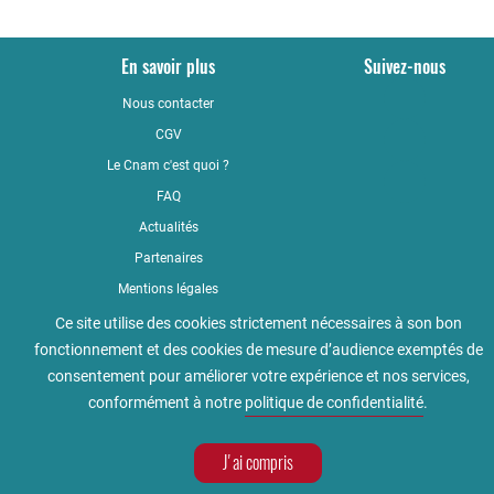
En savoir plus
Suivez-nous
Nous contacter
YouTub
CGV
LinkedI
Le Cnam c'est quoi ?
Faceboo
FAQ
Actualités
Partenaires
Mentions légales
Qualité
Ce site utilise des cookies strictement nécessaires à son bon
fonctionnement et des cookies de mesure d’audience exemptés de
Règlement intérieur
consentement pour améliorer votre expérience et nos services,
Accessibilité : non conforme
conformément à notre
politique de confidentialité
.
Politique de confidentialité
J'ai compris