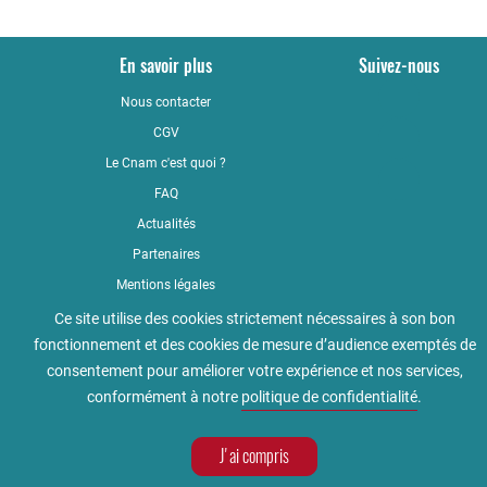
En savoir plus
Suivez-nous
Nous contacter
YouTub
CGV
LinkedI
Le Cnam c'est quoi ?
Faceboo
FAQ
Actualités
Partenaires
Mentions légales
Qualité
Ce site utilise des cookies strictement nécessaires à son bon
fonctionnement et des cookies de mesure d’audience exemptés de
Règlement intérieur
consentement pour améliorer votre expérience et nos services,
Accessibilité : non conforme
conformément à notre
politique de confidentialité
.
Politique de confidentialité
J'ai compris